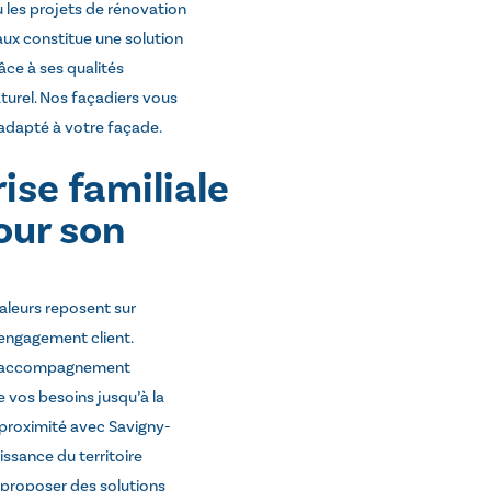
u les projets de rénovation
haux constitue une solution
âce à ses qualités
turel. Nos façadiers vous
s adapté à votre façade.
ise familiale
our son
leurs reposent sur
l’engagement client.
un accompagnement
e vos besoins jusqu’à la
 proximité avec Savigny-
ssance du territoire
 proposer des solutions