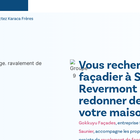
tez Karaca Frères
Vous reche
façadier à 
Revermont
redonner de 
votre maiso
Gokkuyu Façades
, entreprise
Saunier
, accompagne les propr
projets de
ravalement de faç