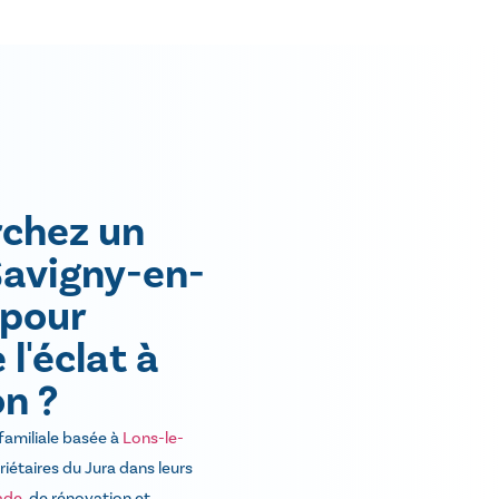
rchez un
Savigny-en-
pour
l'éclat à
n ?
 familiale basée à
Lons-le-
iétaires du Jura dans leurs
ade
, de rénovation et